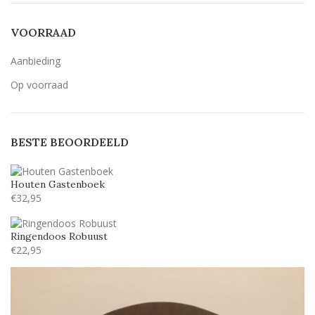
Breetty
6
VOORRAAD
Candlescript demo version
5
Aanbieding
Century Gothic
53
Op voorraad
Geen belettering
15
Lavenderia
53
BESTE BEOORDEELD
LillyBelle
30
Lucida handwriting
53
Houten Gastenboek
Monotype corosiva
53
€
32,95
Stea
29
Ringendoos Robuust
Stencil
53
€
22,95
Tamarillo JF
24