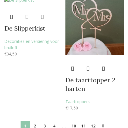
De Slipperkist
Decoraties en versiering voor
bruiloft
€
34,50
De taarttopper 2
harten
Taarttoppers
€
17,50
1
2
3
4
…
10
11
12