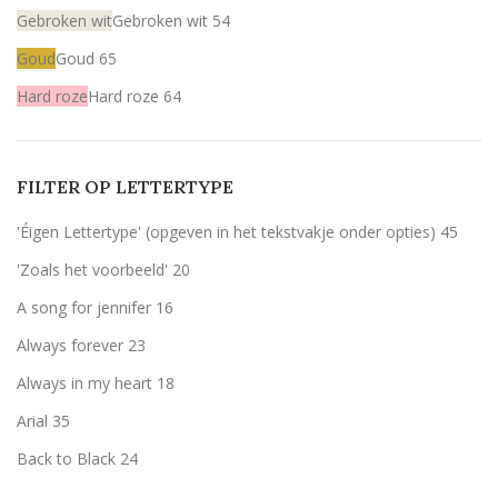
Gebroken wit
Gebroken wit
54
Goud
Goud
65
Hard roze
Hard roze
64
Licht roze
Licht roze
64
Mint
Mint
64
FILTER OP LETTERTYPE
Rood
Rood
59
'Éigen Lettertype' (opgeven in het tekstvakje onder opties)
45
Wit
Wit
59
'Zoals het voorbeeld'
20
Zilver
Zilver
60
A song for jennifer
16
Olijfgroen (zoals het voorbeeld)
Olijfgroen (zoals het voorbeeld)
5
Always forever
23
zwart
zwart
7
Always in my heart
18
Arial
35
Back to Black
24
Bernard MT Condensed
5