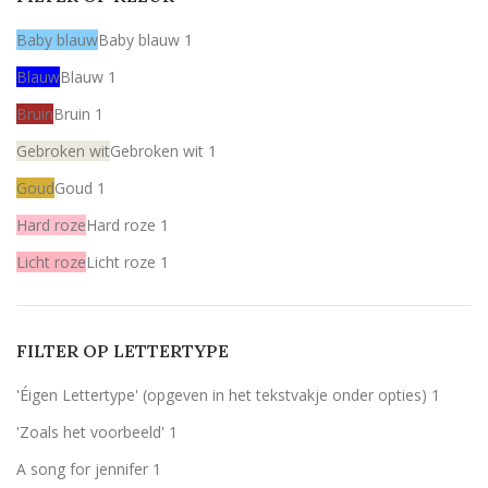
Baby blauw
Baby blauw
1
Blauw
Blauw
1
Bruin
Bruin
1
Gebroken wit
Gebroken wit
1
Goud
Goud
1
Hard roze
Hard roze
1
Licht roze
Licht roze
1
Mint
Mint
1
Rood
Rood
1
FILTER OP LETTERTYPE
Wit
Wit
1
'Éigen Lettertype' (opgeven in het tekstvakje onder opties)
1
Zilver
Zilver
1
'Zoals het voorbeeld'
1
A song for jennifer
1