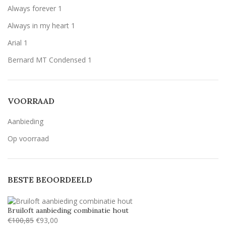
Always forever
1
Always in my heart
1
Arial
1
Bernard MT Condensed
1
Breetty
1
Candlescript demo version
1
VOORRAAD
Century Gothic
1
Aanbieding
Lavenderia
1
Op voorraad
LillyBelle
1
Lucida handwriting
1
BESTE BEOORDEELD
Monotype corosiva
1
Stea
1
Bruiloft aanbieding combinatie hout
Stencil
1
€
100,85
€
93,00