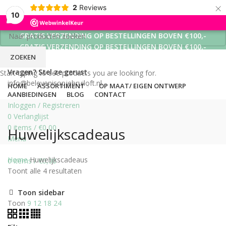
×
2
Reviews
10
GRATIS VERZENDING OP BESTELLINGEN BOVEN €100,-
GRATIS VERZENDING OP BESTELLINGEN BOVEN €100,-
ZOEKEN
GRATIS VERZENDING OP BESTELLINGEN BOVEN €100,-
Vragen? Stel ze gerust
Start typing to see products you are looking for.
info@belevenisopjebruiloft.nl
HOME
ASSORTIMENT
OP MAAT/ EIGEN ONTWERP
AANBIEDINGEN
BLOG
CONTACT
Inloggen / Registreren
0
Verlanglijst
0
items
/
€
0,00
Huwelijkscadeaus
Menu
Home
Huwelijkscadeaus
0
items
/
€
0,00
Toont alle 4 resultaten
Toon sidebar
Toon
9
12
18
24