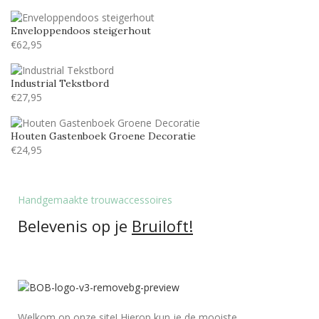
Lucida handwriting
14
Enveloppendoos steigerhout
Monotype corosiva
14
€
62,95
Stea
9
Industrial Tekstbord
Stencil
14
€
27,95
Tamarillo JF
5
Houten Gastenboek Groene Decoratie
€
24,95
Handgemaakte trouwaccessoires
Belevenis op je
Bruiloft!
Welkom op onze site! Hierop kun je de mooiste