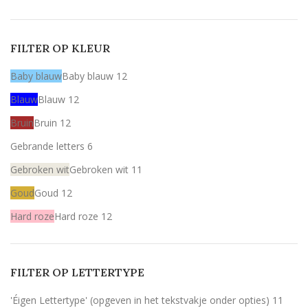
FILTER OP KLEUR
Baby blauw
Baby blauw
12
Blauw
Blauw
12
Bruin
Bruin
12
Gebrande letters
6
Gebroken wit
Gebroken wit
11
Goud
Goud
12
Hard roze
Hard roze
12
Licht roze
Licht roze
12
Mint
Mint
12
FILTER OP LETTERTYPE
Rood
Rood
11
'Éigen Lettertype' (opgeven in het tekstvakje onder opties)
11