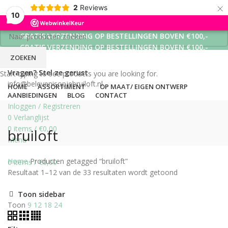
×
2
Reviews
10
GRATIS VERZENDING OP BESTELLINGEN BOVEN €100,-
GRATIS VERZENDING OP BESTELLINGEN BOVEN €100,-
ZOEKEN
GRATIS VERZENDING OP BESTELLINGEN BOVEN €100,-
Vragen? Stel ze gerust
Start typing to see products you are looking for.
info@belevenisopjebruiloft.nl
HOME
ASSORTIMENT
OP MAAT/ EIGEN ONTWERP
AANBIEDINGEN
BLOG
CONTACT
Inloggen / Registreren
0
Verlanglijst
0
items
/
€
0,00
bruiloft
Menu
Home
Producten getagged “bruiloft”
0
items
/
€
0,00
Resultaat 1–12 van de 33 resultaten wordt getoond
Toon sidebar
Toon
9
12
18
24