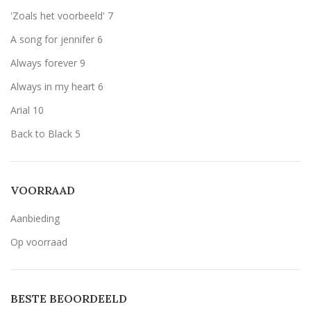
Wit
Wit
12
'Zoals het voorbeeld'
7
Zilver
Zilver
12
A song for jennifer
6
Always forever
9
Always in my heart
6
Arial
10
Back to Black
5
Bernard MT Condensed
1
Breetty
2
VOORRAAD
Candlescript demo version
1
Aanbieding
Century Gothic
14
Op voorraad
Geen belettering
6
Lavenderia
14
BESTE BEOORDEELD
LillyBelle
9