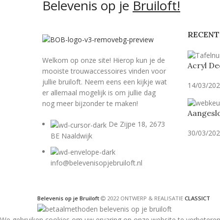
Belevenis op je
Bruiloft!
RECENT
Welkom op onze site! Hierop kun je de
Acryl De
mooiste trouwaccessoires vinden voor
jullie bruiloft. Neem eens een kijkje wat
14/03/20
er allemaal mogelijk is om jullie dag
nog meer bijzonder te maken!
Aangeslo
De Zijpe 18, 2673
30/03/20
BE Naaldwijk
info@belevenisopjebruiloft.nl
Belevenis op je Bruiloft
2022 ONTWERP & REALISATIE
CLASSICT
We gebruiken cookies om uw ervaring op onze website te verbeteren