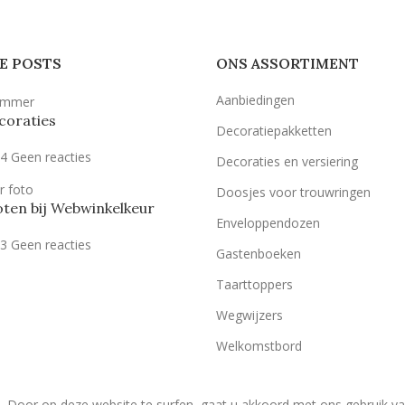
E POSTS
ONS ASSORTIMENT
Aanbiedingen
coraties
Decoratiepakketten
24
Geen reacties
Decoraties en versiering
Doosjes voor trouwringen
ten bij Webwinkelkeur
Enveloppendozen
23
Geen reacties
Gastenboeken
Taarttoppers
Wegwijzers
Welkomstbord
. Door op deze website te surfen, gaat u akkoord met ons gebruik v