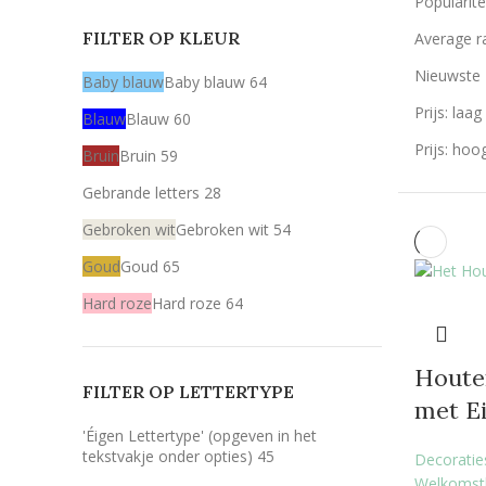
Popularite
FILTER OP KLEUR
Average r
Nieuwste
Baby blauw
Baby blauw
64
Prijs: laa
Blauw
Blauw
60
Prijs: hoo
Bruin
Bruin
59
Gebrande letters
28
Gebroken wit
Gebroken wit
54
Goud
Goud
65
Hard roze
Hard roze
64
Licht roze
Licht roze
64
Houte
Mint
Mint
64
FILTER OP LETTERTYPE
met E
Rood
Rood
59
'Éigen Lettertype' (opgeven in het
Wit
Wit
59
tekstvakje onder opties)
45
Decoraties
Welkomst