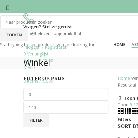
Vragen? Stel ze gerust
info@belevenisopjebruiloft.nl
ZOEKEN
Start typing to see products you are looking for.
HOME
AS
Inloggen / Registreren
0
Verlanglijst
Winkel
0
items
/
€
0,00
Menu
FILTER OP PRIJS
Home
Win
0
items
/
€
0,00
Resultaat
Toon 
Toon
9
1
Filters
FILTER
SORT B