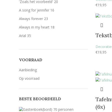
Zilver
Zilver
60
'Zoals het voorbeeld'
20
€
19,95
Olijfgroen (zoals het voorbeeld)
Olijfgroen
A song for jennifer
16
(zoals het voorbeeld)
5
Always forever
23
zwart
zwart
7
Always in my heart
18
Tekstb
Arial
35
Back to Black
24
Decoraties
€
19,95
Bernard MT Condensed
5
VOORRAAD
Breetty
6
Candlescript demo version
5
Aanbieding
Century Gothic
53
Op voorraad
Geen belettering
15
Lavenderia
53
Tafel
BESTE BEOORDEELD
LillyBelle
30
(6x)