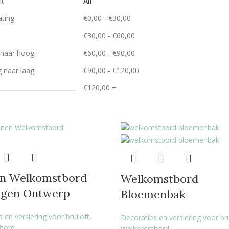
it
All
ating
€
0,00
-
€
30,00
€
30,00
-
€
60,00
g naar hoog
€
60,00
-
€
90,00
g naar laag
€
90,00
-
€
120,00
€
120,00
+
n Welkomstbord
Welkomstbord
igen Ontwerp
Bloemenbak
 en versiering voor bruiloft
,
Decoraties en versiering voor bru
bord
Welkomstbord