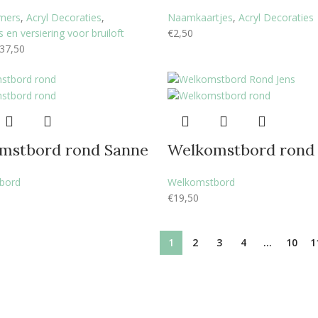
mers
,
Acryl Decoraties
,
Naamkaartjes
,
Acryl Decoraties
 en versiering voor bruiloft
€
2,50
37,50
mstbord rond Sanne
Welkomstbord rond 
bord
Welkomstbord
€
19,50
1
2
3
4
…
10
1