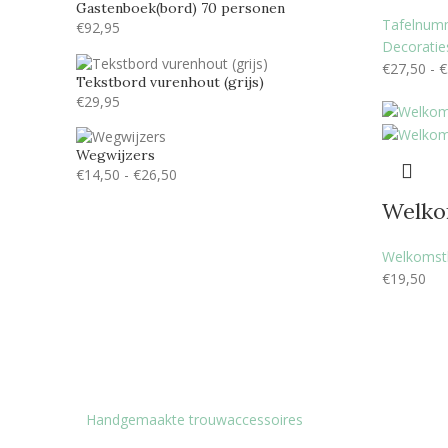
Lucida handwriting
53
Gastenboek(bord) 70 personen
Tafelnum
€
92,95
Monotype corosiva
53
Decoraties
€
27,50
-
€
Stea
29
Tekstbord vurenhout (grijs)
€
29,95
Stencil
53
Tamarillo JF
24
Wegwijzers
€
14,50
-
€
26,50
Welko
Welkomst
€
19,50
Handgemaakte trouwaccessoires