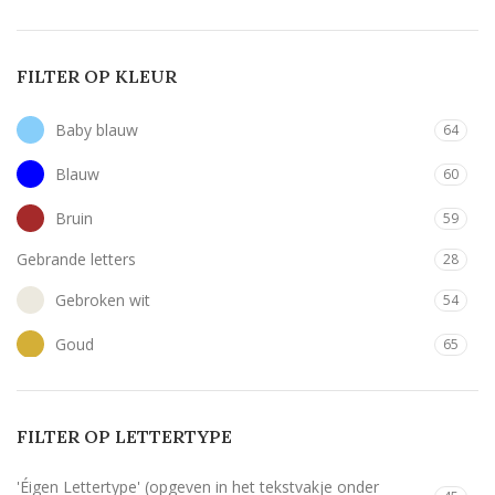
FILTER OP KLEUR
Baby blauw
64
Blauw
60
Bruin
59
Gebrande letters
28
Gebroken wit
54
Goud
65
Hard roze
64
Licht roze
64
FILTER OP LETTERTYPE
Mint
64
'Éigen Lettertype' (opgeven in het tekstvakje onder