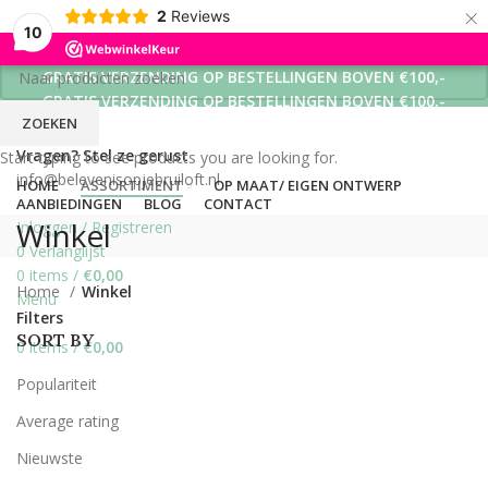
×
2
Reviews
10
GRATIS VERZENDING OP BESTELLINGEN BOVEN €100,-
GRATIS VERZENDING OP BESTELLINGEN BOVEN €100,-
ZOEKEN
GRATIS VERZENDING OP BESTELLINGEN BOVEN €100,-
Vragen? Stel ze gerust
Start typing to see products you are looking for.
info@belevenisopjebruiloft.nl
HOME
ASSORTIMENT
OP MAAT/ EIGEN ONTWERP
AANBIEDINGEN
BLOG
CONTACT
Winkel
Inloggen / Registreren
0
Verlanglijst
0
items
/
€
0,00
Home
Winkel
Menu
Filters
SORT BY
0
items
/
€
0,00
Populariteit
Average rating
Nieuwste