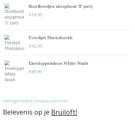
LillyBelle
30
Stoelbordjes sloophout 'S' (set)
Lucida handwriting
53
€
19,95
Monotype corosiva
53
Stea
29
Fotolijst Photobooth
Stencil
53
€
42,95
Tamarillo JF
24
Enveloppendoos White Wash
€
69,95
Handgemaakte trouwaccessoires
Belevenis op je
Bruiloft!