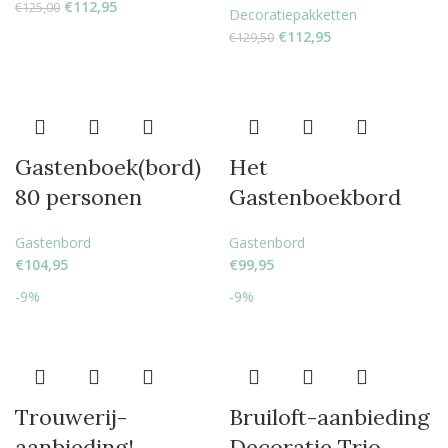
€
112,95
€
125,00
Decoratiepakketten
€
112,95
€
129,50
Gastenboek(bord)
Het
80 personen
Gastenboekbord
Gastenbord
Gastenbord
€
104,95
€
99,95
-9%
-9%
Trouwerij-
Bruiloft-aanbieding
aanbieding!
Decoratie Trio