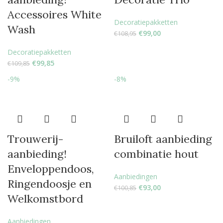
Accessoires White
Decoratiepakketten
Wash
€
99,00
€
108,95
Decoratiepakketten
€
99,85
€
109,85
-9%
-8%
Trouwerij-
Bruiloft aanbieding
aanbieding!
combinatie hout
Enveloppendoos,
Aanbiedingen
Ringendoosje en
€
93,00
€
100,85
Welkomstbord
Aanbiedingen