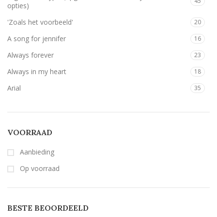
45
opties)
Rood
59
'Zoals het voorbeeld'
20
Wit
59
A song for jennifer
16
Zilver
60
Always forever
23
Olijfgroen (zoals het voorbeeld)
5
Always in my heart
18
Arial
35
zwart
7
Back to Black
24
Bernard MT Condensed
5
VOORRAAD
Breetty
6
Aanbieding
Candlescript demo version
5
Op voorraad
Century Gothic
53
Geen belettering
15
Lavenderia
53
BESTE BEOORDEELD