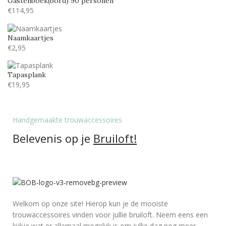
Gastenboek(bord) 90 personen
Monotype corosiva
53
€
114,95
Stea
29
Naamkaartjes
Stencil
53
€
2,95
Tamarillo JF
24
Tapasplank
€
19,95
Handgemaakte trouwaccessoires
Belevenis op je
Bruiloft!
Welkom op onze site! Hierop kun je de mooiste
trouwaccessoires vinden voor jullie bruiloft. Neem eens een
kijkje wat er allemaal mogelijk is om jullie dag nog meer