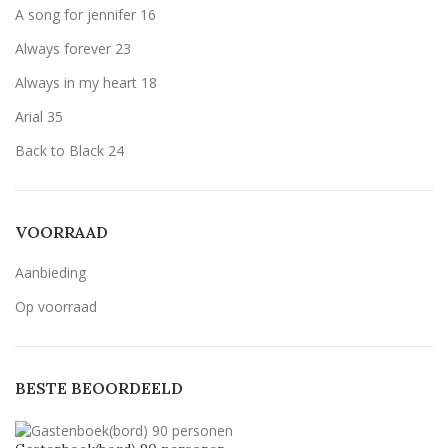
A song for jennifer
16
Olijfgroen (zoals het voorbeeld)
Olijfgroen (zoals het voorbeeld)
5
Always forever
23
zwart
zwart
7
Always in my heart
18
Arial
35
Back to Black
24
Bernard MT Condensed
5
Breetty
6
VOORRAAD
Candlescript demo version
5
Aanbieding
Century Gothic
53
Op voorraad
Geen belettering
15
Lavenderia
53
BESTE BEOORDEELD
LillyBelle
30
Lucida handwriting
53