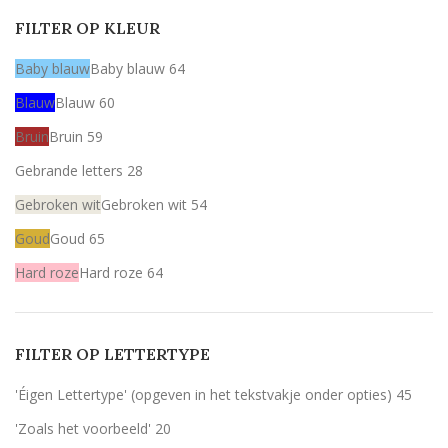
FILTER OP KLEUR
Baby blauw
Baby blauw
64
Blauw
Blauw
60
Bruin
Bruin
59
Gebrande letters
28
Gebroken wit
Gebroken wit
54
Goud
Goud
65
Hard roze
Hard roze
64
Licht roze
Licht roze
64
Mint
Mint
64
FILTER OP LETTERTYPE
Rood
Rood
59
'Éigen Lettertype' (opgeven in het tekstvakje onder opties)
45
Wit
Wit
59
'Zoals het voorbeeld'
20
Zilver
Zilver
60