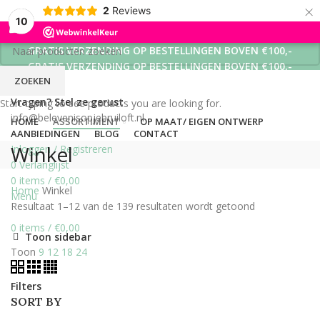
×
2
Reviews
10
GRATIS VERZENDING OP BESTELLINGEN BOVEN €100,-
GRATIS VERZENDING OP BESTELLINGEN BOVEN €100,-
ZOEKEN
GRATIS VERZENDING OP BESTELLINGEN BOVEN €100,-
Vragen? Stel ze gerust
Start typing to see products you are looking for.
info@belevenisopjebruiloft.nl
HOME
ASSORTIMENT
OP MAAT/ EIGEN ONTWERP
AANBIEDINGEN
BLOG
CONTACT
Winkel
Inloggen / Registreren
0
Verlanglijst
0
items
/
€
0,00
Home
Winkel
Menu
Resultaat 1–12 van de 139 resultaten wordt getoond
0
items
/
€
0,00
Toon sidebar
Toon
9
12
18
24
Filters
SORT BY