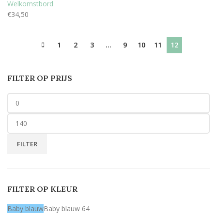
Welkomstbord
€
34,50
1
2
3
…
9
10
11
12
FILTER OP PRIJS
FILTER
FILTER OP KLEUR
Baby blauw
Baby blauw
64