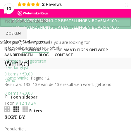
×
2
Reviews
10
GRATIS VERZENDING OP BESTELLINGEN BOVEN €100,-
GRATIS VERZENDING OP BESTELLINGEN BOVEN €100,-
ZOEKEN
GRATIS VERZENDING OP BESTELLINGEN BOVEN €100,-
Vragen? Stel ze gerust
Start typing to see products you are looking for.
info@belevenisopjebruiloft.nl
HOME
ASSORTIMENT
OP MAAT/ EIGEN ONTWERP
AANBIEDINGEN
BLOG
CONTACT
Winkel
Inloggen / Registreren
0
Verlanglijst
0
items
/
€
0,00
Home
Winkel
Pagina 12
Menu
Resultaat 133–139 van de 139 resultaten wordt getoond
0
items
/
€
0,00
Toon sidebar
Toon
9
12
18
24
Filters
SORT BY
Populariteit