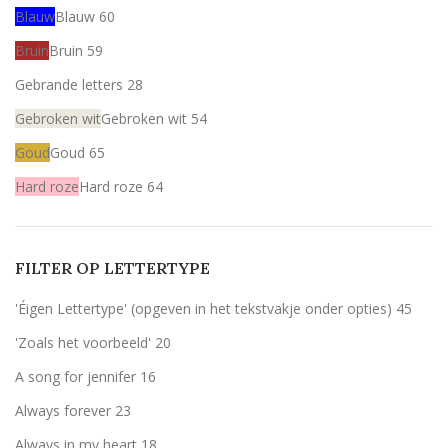
Blauw
Blauw
60
Bruin
Bruin
59
Gebrande letters
28
Gebroken wit
Gebroken wit
54
Goud
Goud
65
Hard roze
Hard roze
64
Licht roze
Licht roze
64
Mint
Mint
64
FILTER OP LETTERTYPE
Rood
Rood
59
'Éigen Lettertype' (opgeven in het tekstvakje onder opties)
45
Wit
Wit
59
'Zoals het voorbeeld'
20
Zilver
Zilver
60
A song for jennifer
16
Olijfgroen (zoals het voorbeeld)
Olijfgroen (zoals het voorbeeld)
5
Always forever
23
zwart
zwart
7
Always in my heart
18