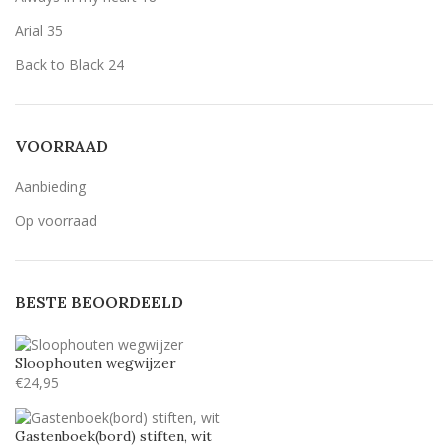
Arial
35
Back to Black
24
Bernard MT Condensed
5
Breetty
6
VOORRAAD
Candlescript demo version
5
Aanbieding
Century Gothic
53
Op voorraad
Geen belettering
15
Lavenderia
53
BESTE BEOORDEELD
LillyBelle
30
Lucida handwriting
53
Sloophouten wegwijzer
Monotype corosiva
53
€
24,95
Stea
29
Gastenboek(bord) stiften, wit
Stencil
53