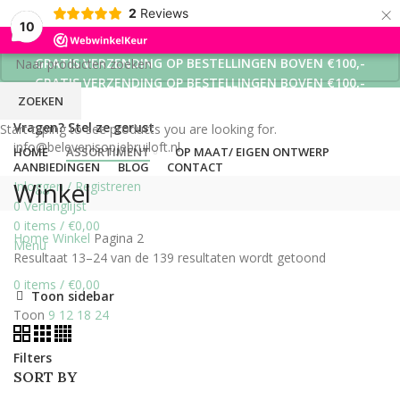
×
2
Reviews
10
GRATIS VERZENDING OP BESTELLINGEN BOVEN €100,-
GRATIS VERZENDING OP BESTELLINGEN BOVEN €100,-
ZOEKEN
GRATIS VERZENDING OP BESTELLINGEN BOVEN €100,-
Vragen? Stel ze gerust
Start typing to see products you are looking for.
info@belevenisopjebruiloft.nl
HOME
ASSORTIMENT
OP MAAT/ EIGEN ONTWERP
AANBIEDINGEN
BLOG
CONTACT
Winkel
Inloggen / Registreren
0
Verlanglijst
0
items
/
€
0,00
Home
Winkel
Pagina 2
Menu
Resultaat 13–24 van de 139 resultaten wordt getoond
0
items
/
€
0,00
Toon sidebar
Toon
9
12
18
24
Filters
SORT BY