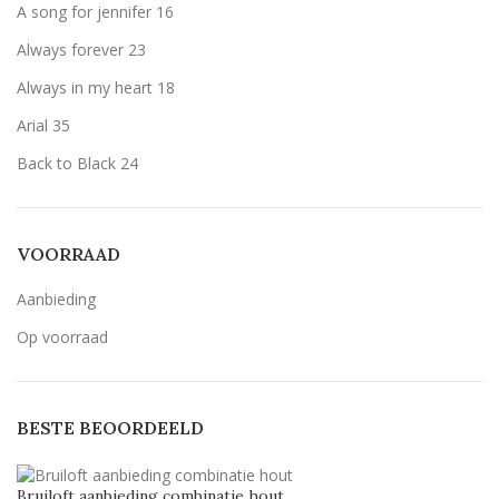
A song for jennifer
16
Olijfgroen (zoals het voorbeeld)
Olijfgroen (zoals het voorbeeld)
5
Always forever
23
zwart
zwart
7
Always in my heart
18
Arial
35
Back to Black
24
Bernard MT Condensed
5
Breetty
6
VOORRAAD
Candlescript demo version
5
Aanbieding
Century Gothic
53
Op voorraad
Geen belettering
15
Lavenderia
53
BESTE BEOORDEELD
LillyBelle
30
Lucida handwriting
53
Bruiloft aanbieding combinatie hout