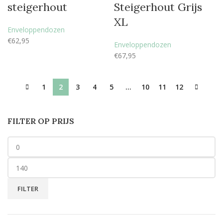
steigerhout
Steigerhout Grijs
XL
Enveloppendozen
€
62,95
Enveloppendozen
€
67,95
1
2
3
4
5
…
10
11
12
FILTER OP PRIJS
FILTER