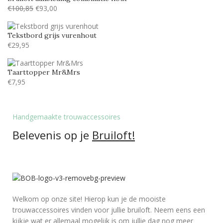
Monotype corosiva
53
€
100,85
€
93,00
Stea
29
Tekstbord grijs vurenhout
Stencil
53
€
29,95
Tamarillo JF
24
Taarttopper Mr&Mrs
€
7,95
Handgemaakte trouwaccessoires
Belevenis op je
Bruiloft!
Welkom op onze site! Hierop kun je de mooiste
trouwaccessoires vinden voor jullie bruiloft. Neem eens een
kijkje wat er allemaal mogelijk is om jullie dag nog meer